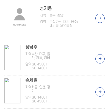
성기웅
지역
충북, 충남
영역
온실가스, 대기, 용수/
폐기물, 오염물질
성남주
지역
부산, 대구, 울
산, 경북, 경남
영역
ISO 45001,
ISO 14001,
ISO
37301/3700
손세일
1
지역
서울, 인천, 경
기
영역
ISO 14001,
ISO 45001,
온실가스