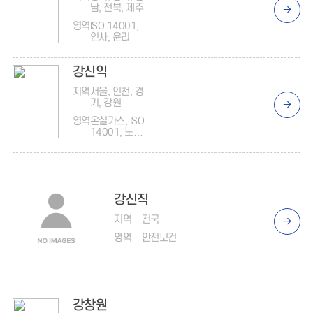
남, 전북, 제주
영역
ISO 14001,
인사, 윤리
강신익
지역
서울, 인천, 경
기, 강원
영역
온실가스, ISO
14001, 노동,
ISO 45001
강신직
지역
전국
영역
안전보건
강창원