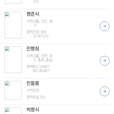
가스
명준식
지역
서울, 인천, 경
기
영역
인권, ISO
37301/3700
1, 안전보건,
노동, 에너지
민병희
지역
서울, 인천, 경
기, 충북, 충남
영역
ISO 14001,
ISO 45001
민철홍
지역
전국
영역
온실가스
박명식