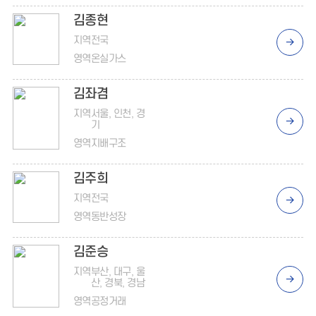
14001
김종현
지역
전국
영역
온실가스
김좌겸
지역
서울, 인천, 경
기
영역
지배구조
김주희
지역
전국
영역
동반성장
김준승
지역
부산, 대구, 울
산, 경북, 경남
영역
공정거래