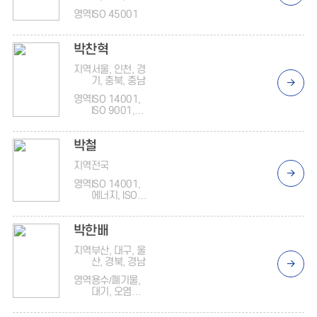
영역
ISO 45001
박찬혁
지역
서울, 인천, 경
기, 충북, 충남
영역
ISO 14001,
ISO 9001,
ISO 45001,
ISO
박철
37301/3700
1
지역
전국
영역
ISO 14001,
에너지, ISO
27001/2770
1, ISO
박한배
45001, 안전
보건, 안전보
지역
부산, 대구, 울
건, 안전보건,
산, 경북, 경남
지배구조, 지
배구조, 감사
영역
용수/폐기물,
대기, 오염물
질, 온실가스