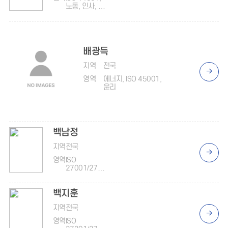
노동, 인사, 안
전보건, 노동,
온실가스
배광득
지역
전국
영역
에너지, ISO 45001,
윤리
백남정
지역
전국
영역
ISO
27001/2770
1, 감사
백지훈
지역
전국
영역
ISO