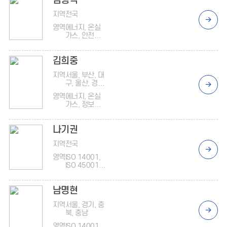
김형석
지역
전국
영역
에너지, 온실
가스, 안전보
건, ISO
37301/3700
김희중
1
지역
서울, 부산, 대
구, 울산, 경북,
경남, 제주
영역
에너지, 온실
가스, 정보보
안
나기권
지역
전국
영역
ISO 14001,
ISO 45001,
준법(반부패)
남명현
지역
서울, 경기, 충
북, 충남
영역
ISO 14001