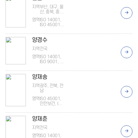
지역
부산, 대구, 울
산, 충북, 충남,
경북, 경남
영역
ISO 14001,
ISO 45001,
안전보건, 지
배구조
양경수
지역
전국
영역
ISO 14001,
ISO 9001, 지
배구조
양재송
지역
광주, 전북, 전
남
영역
ISO 45001,
안전보건, ISO
14001, 대기,
오염물질, 공
양재춘
정거래, 지배
구조
지역
전국
영역
ISO 14001,