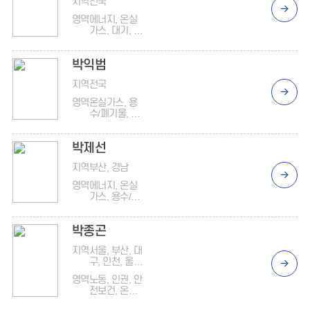
지역
전국
영역
에너지, 온실
가스, 대기, 용
수/폐기물, 인
권, 노동, 안전
박익범
보건, 동반성
장, 지배구조
지역
전국
영역
온실가스, 용
수/폐기물, 오
염물질
박제선
지역
부산, 경남
영역
에너지, 온실
가스, 용수/폐
기물, 오염물
질, ISO
박종곤
14001
지역
서울, 부산, 대
구, 인천, 울산,
광주, 경기, 강
영역
노동, 인권, 안
원, 충북, 충남,
전보건, 온실
전북, 전남, 경
가스, ISO
북, 경남