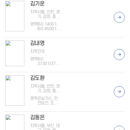
김기운
지역
서울, 인천, 경
기, 강원, 충북,
충남
영역
ISO 14001,
ISO 45001,
ISO 9001
김내영
지역
전국
영역
ISO
37301/3700
1, 온실가스
김도환
지역
서울, 인천, 경
기, 강원, 충북,
충남
영역
온실가스, 안
전보건, 조직
진단
김동은
지역
서울, 부산, 대