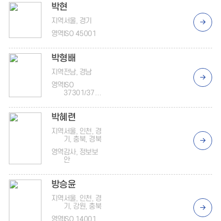
박현
지역
서울, 경기
영역
ISO 45001
박형배
지역
전남, 경남
영역
ISO
37301/3700
1
박혜련
지역
서울, 인천, 경
기, 충북, 경북
영역
감사, 정보보
안
방승윤
지역
서울, 인천, 경
기, 강원, 충북
영역
ISO 14001,