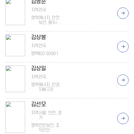
김병준
정거래, ISO
37301/3700
지역
전국
1, 공정거래
영역
에너지, 안전
보건, 용수/폐
기물, 조직진
단
김상봉
지역
전국
영역
ISO 50001
김상일
지역
전국
영역
에너지, 인권,
지배구조
김선모
지역
서울, 인천, 경
기
영역
안전보건, 조
직진단