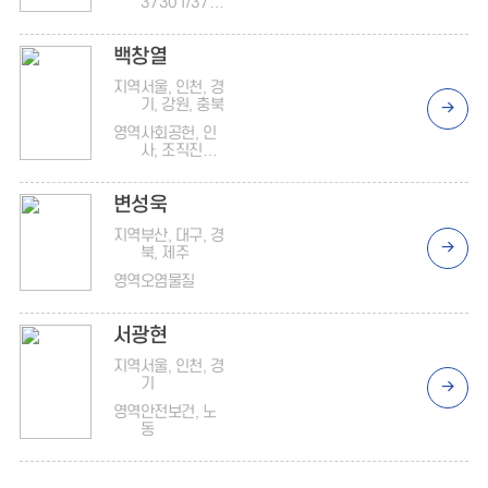
37301/3700
1
백창열
지역
서울, 인천, 경
기, 강원, 충북
영역
사회공헌, 인
사, 조직진단,
온실가스
변성욱
지역
부산, 대구, 경
북, 제주
영역
오염물질
서광현
지역
서울, 인천, 경
기
영역
안전보건, 노
동