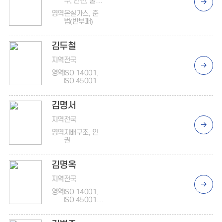
구, 인천, 울산,
경북, 경남
영역
온실가스, 준
법(반부패)
김두철
지역
전국
영역
ISO 14001,
ISO 45001
김명서
지역
전국
영역
지배구조, 인
권
김명옥
지역
전국
영역
ISO 14001,
ISO 45001,
동반성장, 준
법(반부패), 공