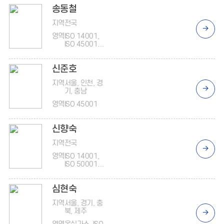
송동철
지역
전국
영역
ISO 14001,
ISO 45001,
ISO
37301/3700
신준호
1, 공정거래,
ISO 9001
지역
서울, 인천, 경
기, 충남
영역
ISO 45001
신향숙
지역
전국
영역
ISO 14001,
ISO 50001,
ISO 45001
심현숙
지역
서울, 경기, 충
북, 제주