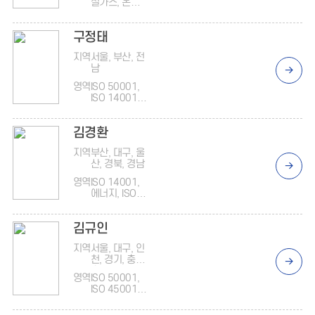
실가스, 온실
가스, 온실가
스
구정태
지역
서울, 부산, 전
남
영역
ISO 50001,
ISO 14001,
온실가스, ISO
45001, ISO
김경환
9001, ISO
37301/3700
지역
부산, 대구, 울
1
산, 경북, 경남
영역
ISO 14001,
에너지, ISO
45001, 정보
보안, 정보보
김규인
안, , ISO
37301/3700
지역
서울, 대구, 인
1, 준법(반부
천, 경기, 충북,
패)
충남
영역
ISO 50001,
ISO 45001,
윤리