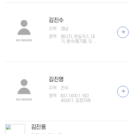
김진수
지역
경남
영역
에너지, 온실가스, 대
기, 용수/폐기물, 오염
물질, ISO 14001, 안
전보건, 동반성장, 사
회공헌
김진영
지역
전국
영역
ISO 14001, ISO
45001, 공정거래
김진용