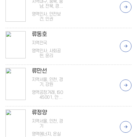
지역
대구, 충북, 충
남, 전북, 경북,
경남
영역
인사, 안전보
건, 인권
류동호
지역
전국
영역
인사, 사회공
헌, 윤리
류만선
지역
서울, 인천, 경
기, 강원
영역
공정거래, ISO
45001, 안전
보건
류정양
지역
서울, 인천, 경
기
영역
에너지, 온실