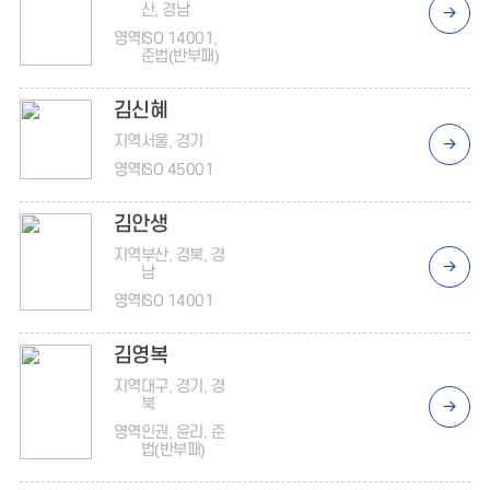
산, 경남
영역
ISO 14001,
준법(반부패)
김신혜
지역
서울, 경기
영역
ISO 45001
김안생
지역
부산, 경북, 경
남
영역
ISO 14001
김영복
지역
대구, 경기, 경
북
영역
인권, 윤리, 준
법(반부패)