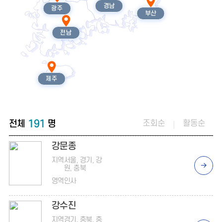
경남
광주
부산
전남
제주
191
전체
명
조회순
활동순
강문종
지역
서울, 경기, 강
원, 충북
영역
인사
강수진
지역
경기, 충북, 충