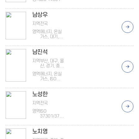
남상우
지역
전국
영역
에너지, 온실
가스, 대기,
ISO 14001,
ISO 50001,
남진석
안전보건, ISO
45001, 지배
지역
부산, 대구, 울
구조
산, 경기, 충북,
충남, 경북, 경
영역
에너지, 온실
남
가스, ISO
14001, ISO
50001, 안전
노성한
보건, ISO
45001
지역
전국
영역
ISO
37301/3700
1, 노동, 준법
(반부패)
노치영