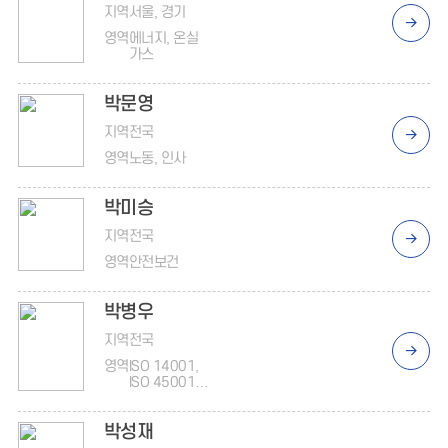
지역
서울, 경기
영역
에너지, 온실
가스
박문영
지역
전국
영역
노동, 인사
박미승
지역
전국
영역
안전보건
박병우
지역
전국
영역
ISO 14001,
ISO 45001,
ISO 9001, 온
실가스
박성재