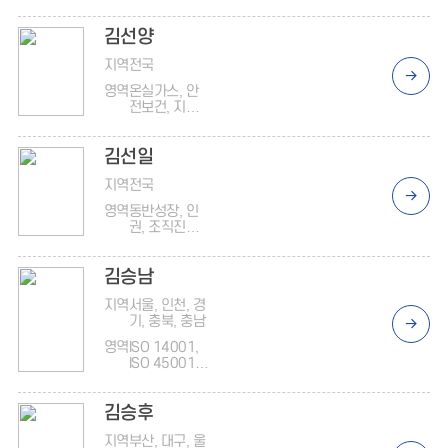
김선양
지역
전국
영역
온실가스, 안
전보건, 지배
구조, ISO
14001, ISO
김선일
45001, 준법
(반부패)
지역
전국
영역
동반성장, 인
권, 조직진단,
온실가스
김승남
지역
서울, 인천, 경
기, 충북, 충남
영역
ISO 14001,
ISO 45001,
준법(반부패)
김승후
지역
부산, 대구, 울