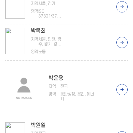
지역
서울, 경기
영역
ISO
37301/3700
1, ISO
14001, ISO
박옥희
50001, ISO
45001, 인권,
지역
서울, 인천, 광
준법(반부패),
주, 경기, 강원,
사회공헌
충북, 전북, 전
영역
노동
남
박운용
지역
전국
영역
동반성장, 윤리, 에너
지
박원일