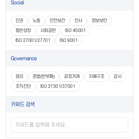
Social
인권
노동
안전보건
인사
정보보안
동반성장
사회공헌
ISO 45001
ISO 27001/27701
ISO 9001
Governance
윤리
준법(반부패)
공정거래
지배구조
감사
조직진단
ISO 37301/37001
키워드 검색