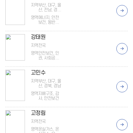
지역
부산, 대구, 울
산, 전남, 경북,
경남
영역
에너지, 안전
보건, 동반성
장, ISO
14001, ISO
강태원
45001
지역
전국
영역
안전보건, 인
권, 사회공헌,
윤리, 준법(반
부패), 공정거
고민수
래, 지배구조
지역
부산, 대구, 울
산, 경북, 경남
영역
지배구조, 감
사, 안전보건
고정림
지역
전국
영역
온실가스, 온