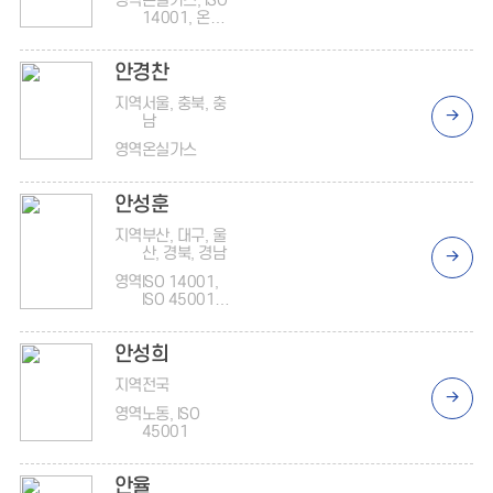
영역
온실가스, ISO
14001, 온실
가스, 오염물
질
안경찬
지역
서울, 충북, 충
남
영역
온실가스
안성훈
지역
부산, 대구, 울
산, 경북, 경남
영역
ISO 14001,
ISO 45001,
인사, 안전보
건, 노동
안성희
지역
전국
영역
노동, ISO
45001
안율