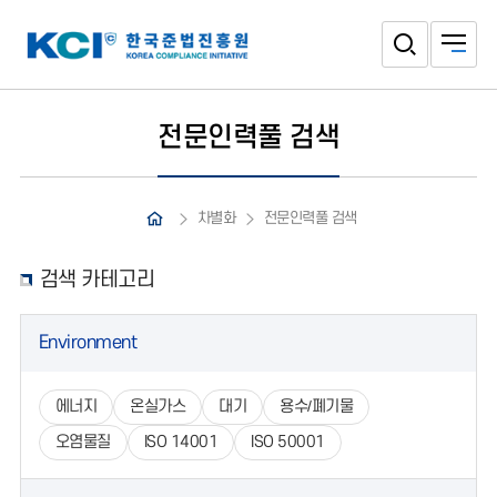
전문인력풀 검색
차별화
전문인력풀 검색
검색 카테고리
Environment
에너지
온실가스
대기
용수/폐기물
오염물질
ISO 14001
ISO 50001