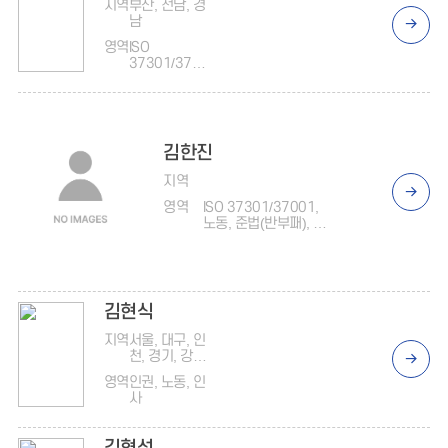
지역
부산, 전남, 경
남
영역
ISO
37301/3700
1
김한진
지역
영역
ISO 37301/37001,
노동, 준법(반부패), 윤
리, 감사, 조직진단
김현식
지역
서울, 대구, 인
천, 경기, 강원,
경북
영역
인권, 노동, 인
사