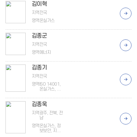
김이혁
지역
전국
영역
온실가스
김종군
지역
전국
영역
에너지
김종기
지역
전국
영역
ISO 14001,
온실가스, 조
직진단, 에너
지
김종욱
지역
광주, 전북, 전
남
영역
온실가스, 정
보보안, 지배
구조, ISO